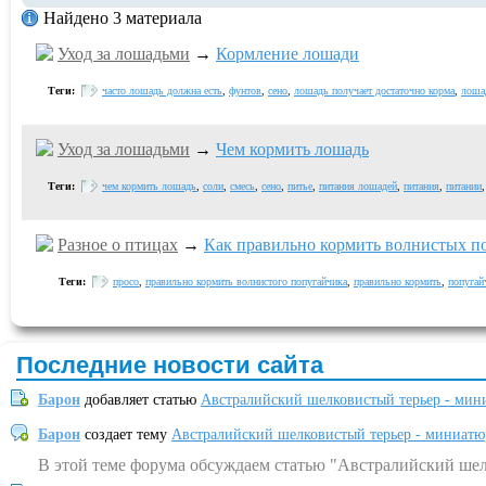
Найдено 3 материала
Уход за лошадьми
→
Кормление лошади
Теги:
часто лошадь должна есть
,
фунтов
,
сено
,
лошадь получает достаточно корма
,
лоша
Уход за лошадьми
→
Чем кормить лошадь
Теги:
чем кормить лошадь
,
соли
,
смесь
,
сено
,
питье
,
питания лошадей
,
питания
,
питании
Разное о птицах
→
Как правильно кормить волнистых п
Теги:
просо
,
правильно кормить волнистого попугайчика
,
правильно кормить
,
попугай
Последние новости сайта
Барон
добавляет статью
Австралийский шелковистый терьер - мин
Барон
создает тему
Австралийский шелковистый терьер - миниатю
В этой теме форума обсуждаем статью "Австралийский шел