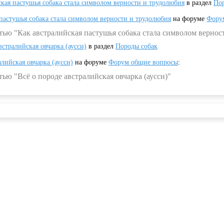
ская пастушья собака стала символом верности и трудолюбия
в раздел
Пор
 пастушья собака стала символом верности и трудолюбия
на форуме
Фору
тью "Как австралийская пастушья собака стала символом вернос
встралийская овчарка (аусси)
в раздел
Породы собак
алийская овчарка (аусси)
на форуме
Форум общие вопросы
:
ью "Всё о породе австралийская овчарка (аусси)"