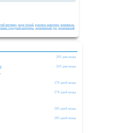
чий инстинкт
,
окрас белый
,
красивое животное
,
компаньон
,
ловиях городской квартиры
,
аргентинский дог
,
аргентинский
263 дня назад
ы
:
263 дня назад
"
276 дней назад
276 дней назад
285 дней назад
285 дней назад