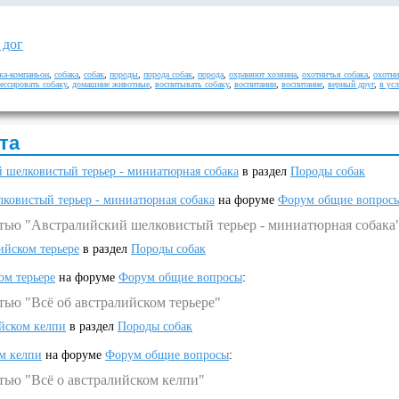
 дог
ка-компаньон
,
собака
,
собак
,
породы
,
порода собак
,
порода
,
охраняют хозяина
,
охотничья собака
,
охотни
ессировать собаку
,
домашние животные
,
воспитывать собаку
,
воспитании
,
воспитание
,
верный друг
,
в ус
та
 шелковистый терьер - миниатюрная собака
в раздел
Породы собак
ковистый терьер - миниатюрная собака
на форуме
Форум общие вопрос
атью "Австралийский шелковистый терьер - миниатюрная собака
ийском терьере
в раздел
Породы собак
ом терьере
на форуме
Форум общие вопросы
:
тью "Всё об австралийском терьере"
ийском келпи
в раздел
Породы собак
ом келпи
на форуме
Форум общие вопросы
:
тью "Всё о австралийском келпи"