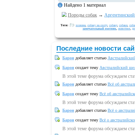
Найдено 1 материал
Породы собак
→
Аргентинский
Теги:
хозяина
,
собаку на охоту
,
собаку
,
собаки
,
соба
замечательный охотник
,
животное
,
др
Последние новости сай
Барон
добавляет статью
Австралийский
Барон
создает тему
Австралийский шел
В этой теме форума обсуждаем ст
Барон
добавляет статью
Всё об австрал
Барон
создает тему
Всё об австралийск
В этой теме форума обсуждаем ста
Барон
добавляет статью
Всё о австрал
Барон
создает тему
Всё о австралийск
В этой теме форума обсуждаем ста