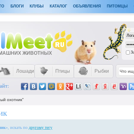
ТО
БЛОГИ
КЛУБЫ
КАТАЛОГ
ОБЪЯВЛЕНИЯ
ПИТОМЦЫ
З
ОМАШНИХ ЖИВОТНЫХ
Лошади
Птицы
Рыбки
айт:
ный охотник"
ик
ник
», искать по
другому тегу