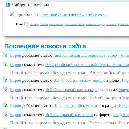
Найдено 1 материал
Приколы
→
Смешые животные во время еды.
Теги:
собаки
,
собака
,
смешное видео с животными
,
смешное видео
,
смешное
,
приколы
Последние новости сайта
Барон
добавляет статью
Австралийский шелковистый терьер - мин
Барон
создает тему
Австралийский шелковистый терьер - миниатю
В этой теме форума обсуждаем статью "Австралийский шел
Барон
добавляет статью
Всё об австралийском терьере
в раздел
Пор
Барон
создает тему
Всё об австралийском терьере
на форуме
Форум
В этой теме форума обсуждаем статью "Всё об австралийск
Барон
добавляет статью
Всё о австралийском келпи
в раздел
Пород
Барон
создает тему
Всё о австралийском келпи
на форуме
Форум о
В этой теме форума обсуждаем статью "Всё о австралийско