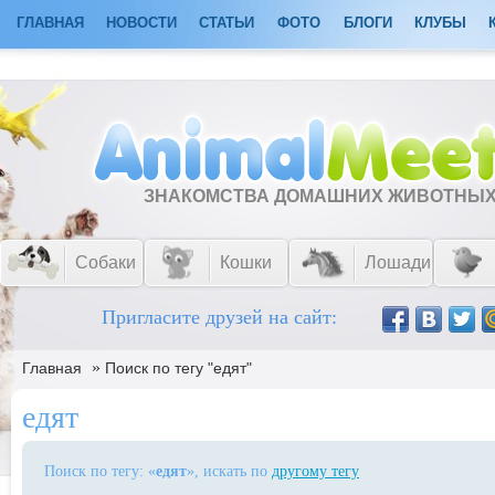
ГЛАВНАЯ
НОВОСТИ
СТАТЬИ
ФОТО
БЛОГИ
КЛУБЫ
ЗНАКОМСТВА ДОМАШНИХ ЖИВОТНЫ
Собаки
Кошки
Лошади
Пригласите друзей на сайт:
»
Главная
Поиск по тегу "едят"
едят
Поиск по тегу: «
едят
», искать по
другому тегу