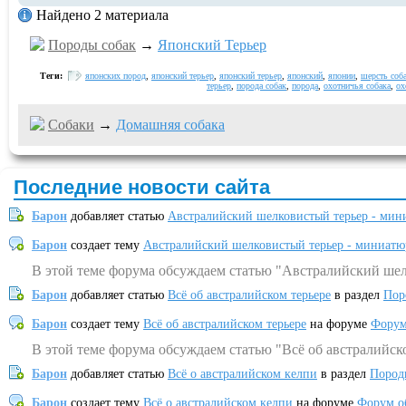
Найдено 2 материала
Породы собак
→
Японский Терьер
Теги:
японских пород
,
японский терьер
,
японский терьер
,
японский
,
японии
,
шерсть соб
терьер
,
порода собак
,
порода
,
охотничья собака
,
ох
Собаки
→
Домашняя собака
Последние новости сайта
Барон
добавляет статью
Австралийский шелковистый терьер - мин
Барон
создает тему
Австралийский шелковистый терьер - миниатю
В этой теме форума обсуждаем статью "Австралийский шел
Барон
добавляет статью
Всё об австралийском терьере
в раздел
Пор
Барон
создает тему
Всё об австралийском терьере
на форуме
Форум
В этой теме форума обсуждаем статью "Всё об австралийск
Барон
добавляет статью
Всё о австралийском келпи
в раздел
Пород
Барон
создает тему
Всё о австралийском келпи
на форуме
Форум о