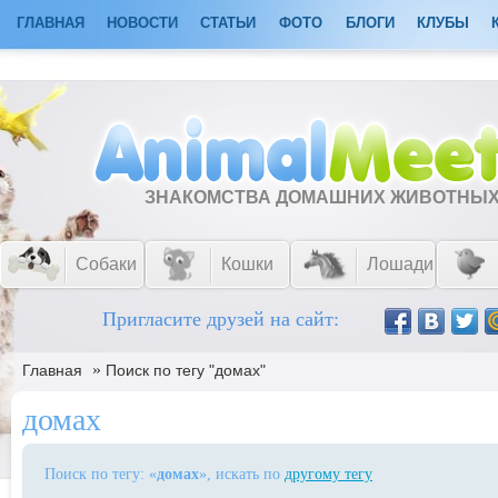
ГЛАВНАЯ
НОВОСТИ
СТАТЬИ
ФОТО
БЛОГИ
КЛУБЫ
ЗНАКОМСТВА ДОМАШНИХ ЖИВОТНЫ
Собаки
Кошки
Лошади
Пригласите друзей на сайт:
»
Главная
Поиск по тегу "домах"
домах
Поиск по тегу: «
домах
», искать по
другому тегу