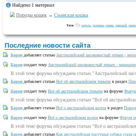
Найдено 1 материал
Породы кошек
→
Сиамская кошка
Теги:
шерсть
,
человека
,
сиамы
,
сиамской
,
сиамс
Последние новости сайта
Барон
добавляет статью
Австралийский шелковистый терьер - мин
Барон
создает тему
Австралийский шелковистый терьер - миниатю
В этой теме форума обсуждаем статью "Австралийский шел
Барон
добавляет статью
Всё об австралийском терьере
в раздел
Пор
Барон
создает тему
Всё об австралийском терьере
на форуме
Форум
В этой теме форума обсуждаем статью "Всё об австралийск
Барон
добавляет статью
Всё о австралийском келпи
в раздел
Пород
Барон
создает тему
Всё о австралийском келпи
на форуме
Форум о
В этой теме форума обсуждаем статью "Всё о австралийско
Барон
добавляет статью
Как австралийская пастушья собака стала 