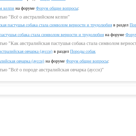
ом келпи
на форуме
Форум общие вопросы
:
тью "Всё о австралийском келпи"
ская пастушья собака стала символом верности и трудолюбия
в раздел
Пор
 пастушья собака стала символом верности и трудолюбия
на форуме
Фору
тью "Как австралийская пастушья собака стала символом вернос
встралийская овчарка (аусси)
в раздел
Породы собак
алийская овчарка (аусси)
на форуме
Форум общие вопросы
:
ью "Всё о породе австралийская овчарка (аусси)"