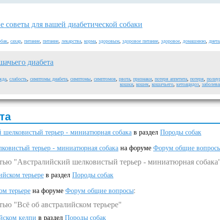
е советы для вашей диабетической собаки
обак
,
сахар
,
питание
,
питание
,
лекарства
,
корма
,
здоровым
,
здоровое питание
,
здоровое
,
домашнюю
,
диета
ачьего диабета
жда
,
слабость
,
симптомы диабета
,
симптомы
,
симптомов
,
рвота
,
признаки
,
потеря аппетита
,
потеря
,
полиу
кошки
,
кошек
,
кошачьего
,
кетоацидоз
,
заболев
та
 шелковистый терьер - миниатюрная собака
в раздел
Породы собак
ковистый терьер - миниатюрная собака
на форуме
Форум общие вопрос
атью "Австралийский шелковистый терьер - миниатюрная собака
ийском терьере
в раздел
Породы собак
ом терьере
на форуме
Форум общие вопросы
:
тью "Всё об австралийском терьере"
ийском келпи
в раздел
Породы собак