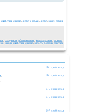
,
диабетом
,
диабета
,
диабет у собаки
,
диабет
,
вашей собаки
рия
,
полидипсия
,
обезвоживание
,
мочеиспускание
,
лечении
,
ания
,
жажда
,
диабетом
,
диабета
,
вялость
,
болезни
,
аппетита
266 дней назад
ы
:
266 дней назад
"
279 дней назад
279 дней назад
287 дней назад