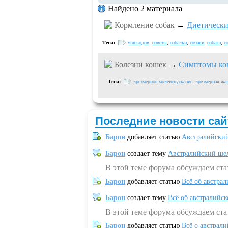
Найдено 2 материала
Кормление собак
→
Диетически
Теги:
углеводов
,
советы
,
собачьи
,
собаки
,
собака
,
с
Болезни кошек
→
Симптомы кош
Теги:
чрезмерное мочеиспускание
,
чрезмерная жа
Последние новости сай
Барон
добавляет статью
Австралийский
Барон
создает тему
Австралийский шел
В этой теме форума обсуждаем ст
Барон
добавляет статью
Всё об австрал
Барон
создает тему
Всё об австралийск
В этой теме форума обсуждаем ста
Барон
добавляет статью
Всё о австрал