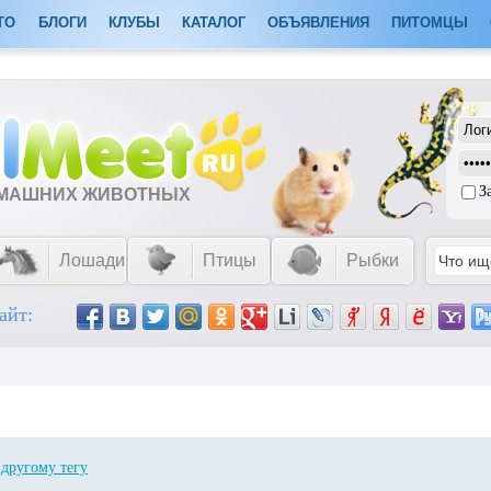
ТО
БЛОГИ
КЛУБЫ
КАТАЛОГ
ОБЪЯВЛЕНИЯ
ПИТОМЦЫ
З
ОМАШНИХ ЖИВОТНЫХ
Лошади
Птицы
Рыбки
айт:
о
другому тегу