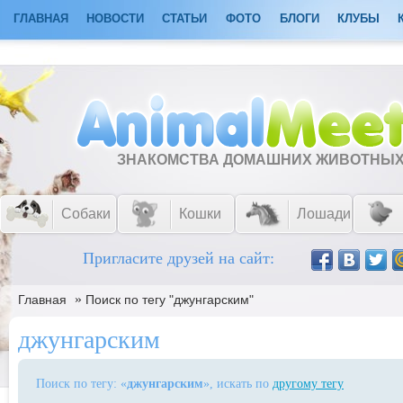
ГЛАВНАЯ
НОВОСТИ
СТАТЬИ
ФОТО
БЛОГИ
КЛУБЫ
ЗНАКОМСТВА ДОМАШНИХ ЖИВОТНЫ
Собаки
Кошки
Лошади
Пригласите друзей на сайт:
»
Главная
Поиск по тегу "джунгарским"
джунгарским
Поиск по тегу: «
джунгарским
», искать по
другому тегу