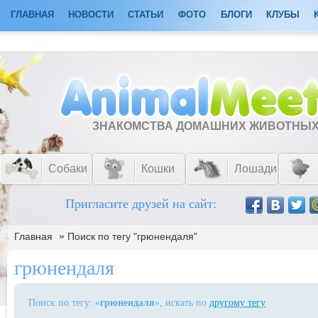
ГЛАВНАЯ
НОВОСТИ
СТАТЬИ
ФОТО
БЛОГИ
КЛУБЫ
ЗНАКОМСТВА ДОМАШНИХ ЖИВОТНЫ
Собаки
Кошки
Лошади
Пригласите друзей на сайт:
»
Главная
Поиск по тегу "грюнендаля"
грюнендаля
Поиск по тегу: «
грюнендаля
», искать по
другому тегу