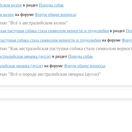
ийском келпи
в раздел
Породы собак
ом келпи
на форуме
Форум общие вопросы
:
тью "Всё о австралийском келпи"
ская пастушья собака стала символом верности и трудолюбия
в раздел
Пор
 пастушья собака стала символом верности и трудолюбия
на форуме
Фору
тью "Как австралийская пастушья собака стала символом вернос
встралийская овчарка (аусси)
в раздел
Породы собак
алийская овчарка (аусси)
на форуме
Форум общие вопросы
:
ью "Всё о породе австралийская овчарка (аусси)"