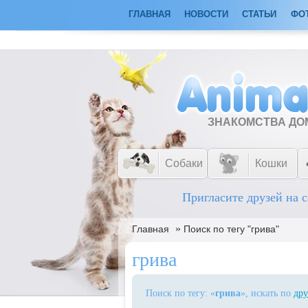
ГЛАВНАЯ
НОВОСТИ
СТАТЬИ
ФО
ЗНАКОМСТВА Д
Собаки
Кошки
Пригласите друзей на с
»
Главная
Поиск по тегу "грива"
грива
Поиск по тегу: «
грива
», искать по
дру