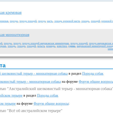
ая кремовая
ремовая
,
породы
,
порода лошадей
,
порода
,
масть
,
лошадь кремовой масти
,
лошадь
,
лошадей
,
кремовой 
кая миниатюрная
ей
,
породы
,
породу
,
порода лошадей американская миниатюрная
,
порода лошадей
,
порода американская 
юрная
,
лошадь
,
лошади
,
лошадей
,
копыта
,
команды
,
животное
,
грива
,
американской миниатюрной лоша
мини
та
 шелковистый терьер - миниатюрная собака
в раздел
Породы собак
ковистый терьер - миниатюрная собака
на форуме
Форум общие вопрос
атью "Австралийский шелковистый терьер - миниатюрная собака
ийском терьере
в раздел
Породы собак
ом терьере
на форуме
Форум общие вопросы
:
тью "Всё об австралийском терьере"