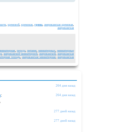
масти
,
кремовой
,
кремовая
,
грива
,
американская кремовая
,
американская
миниатюрная
,
порода
,
питание
,
миниатюрных
,
миниатюрные
ди
,
американской миниатюрной
,
американской
,
американская
атюрная лошадь
,
американская миниатюрная
,
американская
264 дня назад
ы
:
264 дня назад
"
277 дней назад
277 дней назад