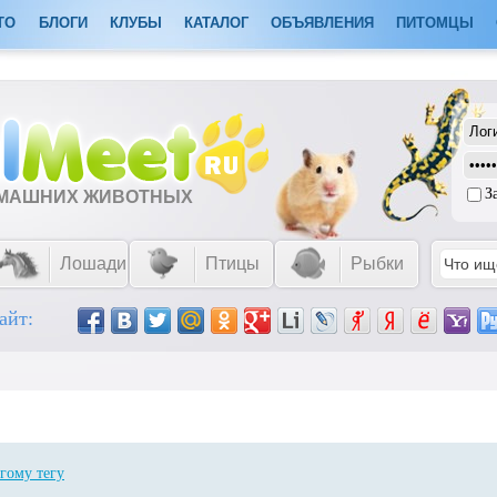
ТО
БЛОГИ
КЛУБЫ
КАТАЛОГ
ОБЪЯВЛЕНИЯ
ПИТОМЦЫ
З
ОМАШНИХ ЖИВОТНЫХ
Лошади
Птицы
Рыбки
айт:
гому тегу