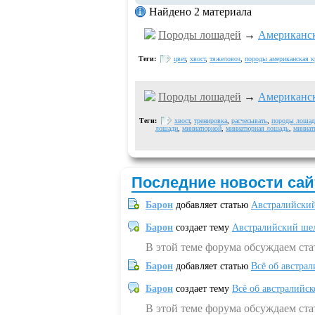
Найдено 2 материала
Породы лошадей
→
Американск
Теги:
цвет
,
хвост
,
тяжеловоз
,
породы американская к
Породы лошадей
→
Американс
Теги:
хвост
,
тренировка
,
расчесывать
,
породы лошад
лошади
,
миниатюрной
,
миниатюрная лошадь
,
миниат
Последние новости сай
Барон
добавляет статью
Австралийский
Барон
создает тему
Австралийский шел
В этой теме форума обсуждаем ст
Барон
добавляет статью
Всё об австрал
Барон
создает тему
Всё об австралийск
В этой теме форума обсуждаем ста