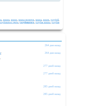
ды
,
кошки
,
кошке
,
кошка является
,
кошка
,
кошек
,
голубой
,
голубоватого цвета
,
голубоватого
,
голубая кошка
,
голубая
264 дня назад
ы
:
264 дня назад
"
277 дней назад
277 дней назад
285 дней назад
285 дней назад