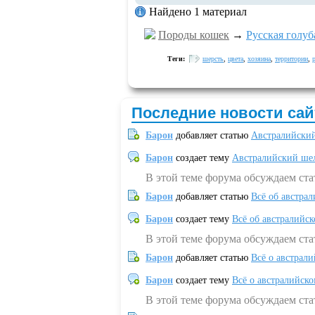
Найдено 1 материал
Породы кошек
→
Русская голуб
Теги:
шерсть
,
цвета
,
хозяина
,
территории
,
Последние новости сай
Барон
добавляет статью
Австралийский
Барон
создает тему
Австралийский шел
В этой теме форума обсуждаем ст
Барон
добавляет статью
Всё об австрал
Барон
создает тему
Всё об австралийск
В этой теме форума обсуждаем ста
Барон
добавляет статью
Всё о австрал
Барон
создает тему
Всё о австралийск
В этой теме форума обсуждаем ста