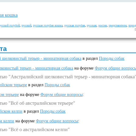
ая кошка
русской голубой
,
русской
,
русская голубая кошка
,
русская голубая
,
русская
,
россии
,
представители
,
поро
та
 шелковистый терьер - миниатюрная собака
в раздел
Породы собак
ковистый терьер - миниатюрная собака
на форуме
Форум общие вопрос
атью "Австралийский шелковистый терьер - миниатюрная собака
ийском терьере
в раздел
Породы собак
ом терьере
на форуме
Форум общие вопросы
:
тью "Всё об австралийском терьере"
ийском келпи
в раздел
Породы собак
ом келпи
на форуме
Форум общие вопросы
:
тью "Всё о австралийском келпи"