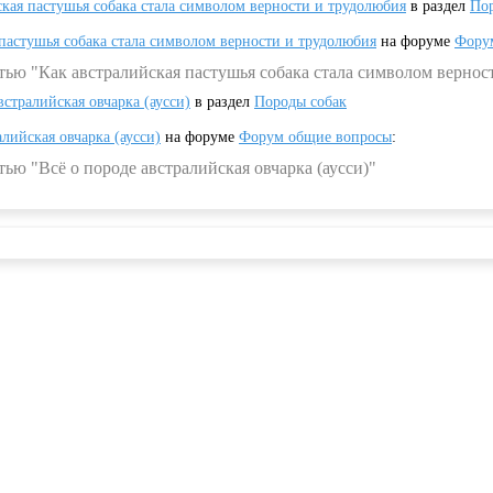
ская пастушья собака стала символом верности и трудолюбия
в раздел
Пор
 пастушья собака стала символом верности и трудолюбия
на форуме
Фору
тью "Как австралийская пастушья собака стала символом вернос
встралийская овчарка (аусси)
в раздел
Породы собак
алийская овчарка (аусси)
на форуме
Форум общие вопросы
:
ью "Всё о породе австралийская овчарка (аусси)"