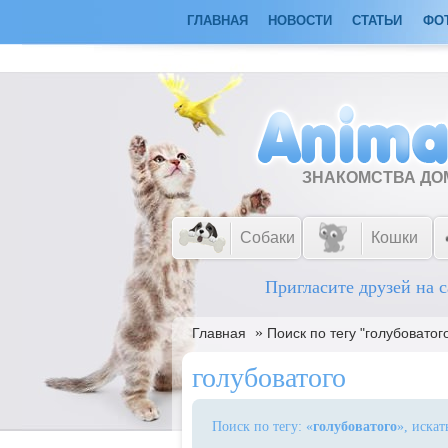
ГЛАВНАЯ
НОВОСТИ
СТАТЬИ
ФО
ЗНАКОМСТВА Д
Собаки
Кошки
Пригласите друзей на с
»
Главная
Поиск по тегу "голубоватог
голубоватого
Поиск по тегу: «
голубоватого
», иска