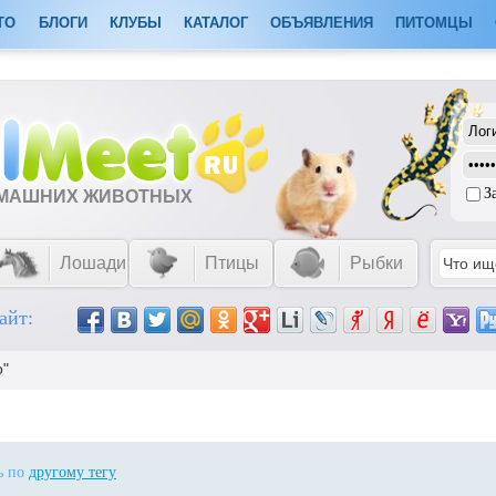
ТО
БЛОГИ
КЛУБЫ
КАТАЛОГ
ОБЪЯВЛЕНИЯ
ПИТОМЦЫ
З
ОМАШНИХ ЖИВОТНЫХ
Лошади
Птицы
Рыбки
айт:
о"
ть по
другому тегу