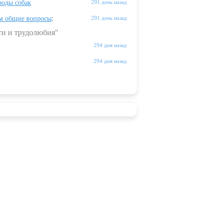
оды собак
291 день назад
м общие вопросы
:
291 день назад
ти и трудолюбия"
294 дня назад
294 дня назад