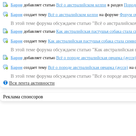
Барон
добавляет статью
Всё о австралийском келпи
в раздел
Пород
Барон
создает тему
Всё о австралийском келпи
на форуме
Форум о
В этой теме форума обсуждаем статью "Всё о австралийско
Барон
добавляет статью
Как австралийская пастушья собака стала 
Барон
создает тему
Как австралийская пастушья собака стала симв
В этой теме форума обсуждаем статью "Как австралийская 
Барон
добавляет статью
Всё о породе австралийская овчарка (аусси
Барон
создает тему
Всё о породе австралийская овчарка (аусси)
на 
В этой теме форума обсуждаем статью "Всё о породе австра
Вся лента активности
Реклама спонсоров