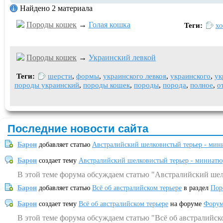
Найдено 2 материала
Породы кошек
→
Голая кошка
Теги:
хо
Породы кошек
→
Украинский левкой
Теги:
шерсти
,
формы
,
украинского левкоя
,
украинского
,
ук
породы украинский
,
породы кошек
,
породы
,
порода
,
полное
,
о
Последние новости сайта
Барон
добавляет статью
Австралийский шелковистый терьер - мин
Барон
создает тему
Австралийский шелковистый терьер - миниатю
В этой теме форума обсуждаем статью "Австралийский шел
Барон
добавляет статью
Всё об австралийском терьере
в раздел
Пор
Барон
создает тему
Всё об австралийском терьере
на форуме
Форум
В этой теме форума обсуждаем статью "Всё об австралийск