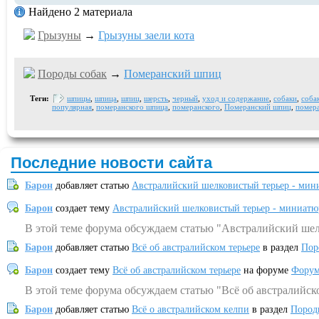
Найдено 2 материала
Грызуны
→
Грызуны заели кота
Породы собак
→
Померанский шпиц
Теги:
шпицы
,
шпица
,
шпиц
,
шерсть
,
черный
,
уход и содержание
,
собаки
,
соба
популярная
,
померанского шпица
,
померанского
,
Померанский шпиц
,
помер
Последние новости сайта
Барон
добавляет статью
Австралийский шелковистый терьер - мин
Барон
создает тему
Австралийский шелковистый терьер - миниатю
В этой теме форума обсуждаем статью "Австралийский шел
Барон
добавляет статью
Всё об австралийском терьере
в раздел
Пор
Барон
создает тему
Всё об австралийском терьере
на форуме
Форум
В этой теме форума обсуждаем статью "Всё об австралийск
Барон
добавляет статью
Всё о австралийском келпи
в раздел
Пород