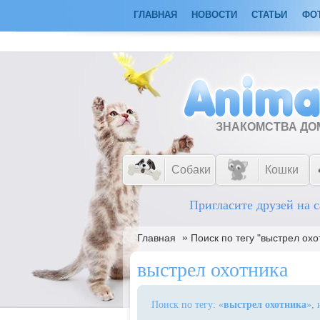
ГЛАВНАЯ
НОВОСТИ
СТАТЬИ
ФО
ЗНАКОМСТВА Д
Собаки
Кошки
Пригласите друзей на с
»
Главная
Поиск по тегу "выстрел охо
выстрел охотника
Поиск по тегу: «
выстрел охотника
»,