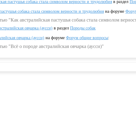
ская пастушья собака стала символом верности и трудолюбия
в раздел
Пор
 пастушья собака стала символом верности и трудолюбия
на форуме
Фору
тью "Как австралийская пастушья собака стала символом вернос
встралийская овчарка (аусси)
в раздел
Породы собак
алийская овчарка (аусси)
на форуме
Форум общие вопросы
:
ью "Всё о породе австралийская овчарка (аусси)"