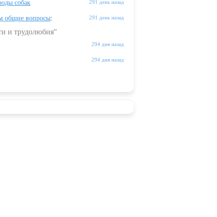
оды собак
291 день назад
м общие вопросы
:
291 день назад
ти и трудолюбия"
294 дня назад
294 дня назад