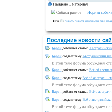
Найдено 1 материал
Собаки разное
→
Норная собак
Теги:
челюсть
,
челюсти
,
фокстерьеры
,
такс
,
собак
Последние новости сай
Барон
добавляет статью
Австралийский
Барон
создает тему
Австралийский шел
В этой теме форума обсуждаем ст
Барон
добавляет статью
Всё об австрал
Барон
создает тему
Всё об австралийск
В этой теме форума обсуждаем ста
Барон
добавляет статью
Всё о австрал
Барон
создает тему
Всё о австралийск
В этой теме форума обсуждаем ста