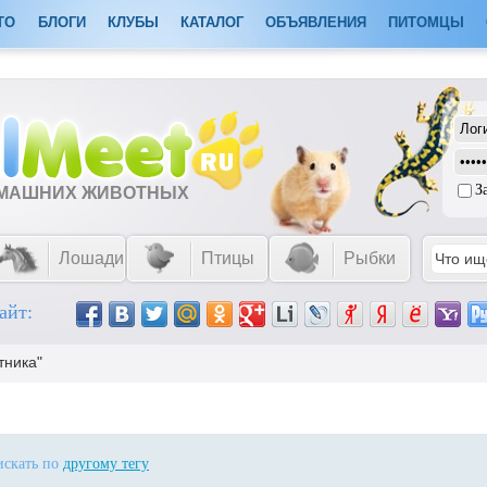
ТО
БЛОГИ
КЛУБЫ
КАТАЛОГ
ОБЪЯВЛЕНИЯ
ПИТОМЦЫ
З
ОМАШНИХ ЖИВОТНЫХ
Лошади
Птицы
Рыбки
айт:
тника"
 искать по
другому тегу