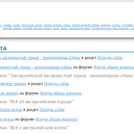
а
и
,
собака
,
собак
,
разыскать зверя
,
работа норных собак
,
работа норной собаки
,
породы
,
охоты
,
охотнику
норной собаки
,
норной
,
норная собака
,
нора
,
зверя
,
жесткошерстные
,
гладкошерстные фокстерьеры
,
гл
та
 шелковистый терьер - миниатюрная собака
в раздел
Породы собак
ковистый терьер - миниатюрная собака
на форуме
Форум общие вопрос
атью "Австралийский шелковистый терьер - миниатюрная собака
ийском терьере
в раздел
Породы собак
ом терьере
на форуме
Форум общие вопросы
:
тью "Всё об австралийском терьере"
ийском келпи
в раздел
Породы собак
ом келпи
на форуме
Форум общие вопросы
:
тью "Всё о австралийском келпи"