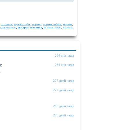
,
охотника
,
норных собак
,
норных
,
норные собаки
,
норные
,
адкошерстные
,
выстрел охотника
,
выгнать зверя
,
выгнать
264 дня назад
ы
:
264 дня назад
"
277 дней назад
277 дней назад
285 дней назад
285 дней назад