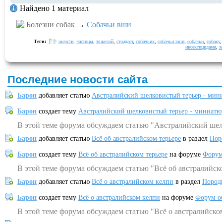
Найдено 1 материал
Болезни собак
→
Собачьи вши
Теги:
шерсти
,
частицы
,
тяжелой
,
страдает
,
собачьих
,
собачьи вши
,
собачьи
,
собаку
инсектицидами
,
з
Последние новости сайта
Барон
добавляет статью
Австралийский шелковистый терьер - мин
Барон
создает тему
Австралийский шелковистый терьер - миниатю
В этой теме форума обсуждаем статью "Австралийский шел
Барон
добавляет статью
Всё об австралийском терьере
в раздел
Пор
Барон
создает тему
Всё об австралийском терьере
на форуме
Форум
В этой теме форума обсуждаем статью "Всё об австралийск
Барон
добавляет статью
Всё о австралийском келпи
в раздел
Пород
Барон
создает тему
Всё о австралийском келпи
на форуме
Форум о
В этой теме форума обсуждаем статью "Всё о австралийско