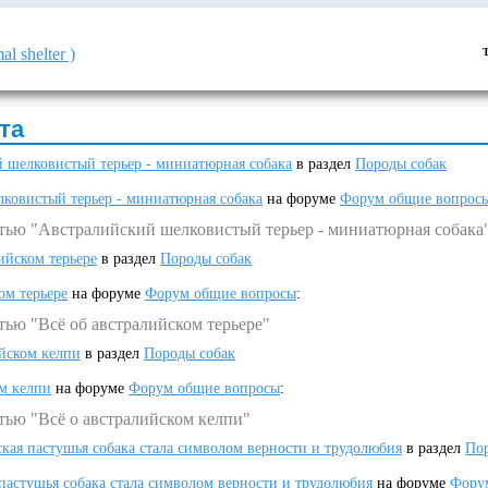
l shelter )
та
 шелковистый терьер - миниатюрная собака
в раздел
Породы собак
ковистый терьер - миниатюрная собака
на форуме
Форум общие вопрос
атью "Австралийский шелковистый терьер - миниатюрная собака
ийском терьере
в раздел
Породы собак
ом терьере
на форуме
Форум общие вопросы
:
тью "Всё об австралийском терьере"
ийском келпи
в раздел
Породы собак
ом келпи
на форуме
Форум общие вопросы
:
тью "Всё о австралийском келпи"
ская пастушья собака стала символом верности и трудолюбия
в раздел
Пор
 пастушья собака стала символом верности и трудолюбия
на форуме
Фору