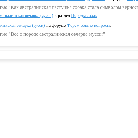
тью "Как австралийская пастушья собака стала символом вернос
встралийская овчарка (аусси)
в раздел
Породы собак
алийская овчарка (аусси)
на форуме
Форум общие вопросы
:
ью "Всё о породе австралийская овчарка (аусси)"