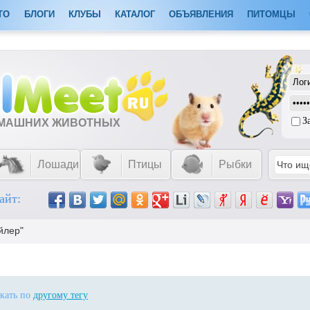
ТО
БЛОГИ
КЛУБЫ
КАТАЛОГ
ОБЪЯВЛЕНИЯ
ПИТОМЦЫ
З
ОМАШНИХ ЖИВОТНЫХ
Лошади
Птицы
Рыбки
айт:
йлер"
скать по
другому тегу