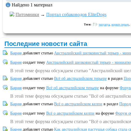
Найдено 1 материал
Питомники
→
Портал собаководов EliteDogs
Теги:
чихуахуа
,
норвич терьер
,
Последние новости сайта
Барон
добавляет статью
Австралийский шелковистый терьер - мин
Барон
создает тему
Австралийский шелковистый терьер - миниатю
В этой теме форума обсуждаем статью "Австралийский шел
Барон
добавляет статью
Всё об австралийском терьере
в раздел
Пор
Барон
создает тему
Всё об австралийском терьере
на форуме
Форум
В этой теме форума обсуждаем статью "Всё об австралийск
Барон
добавляет статью
Всё о австралийском келпи
в раздел
Пород
Барон
создает тему
Всё о австралийском келпи
на форуме
Форум о
В этой теме форума обсуждаем статью "Всё о австралийско
Барон
добавляет статью
Как австралийская пастушья собака стала 