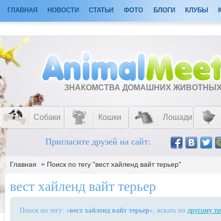
ГЛАВНАЯ
НОВОСТИ
СТАТЬИ
ФОТО
БЛОГИ
КЛУБЫ
ЗНАКОМСТВА ДОМАШНИХ ЖИВОТНЫ
Собаки
Кошки
Лошади
Пригласите друзей на сайт:
»
Главная
Поиск по тегу "вест хайленд вайт терьер"
вест хайленд вайт терьер
Поиск по тегу: «
вест хайленд вайт терьер
», искать по
другому те