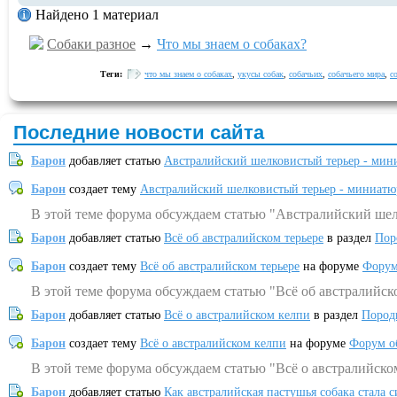
Найдено 1 материал
Собаки разное
→
Что мы знаем о собаках?
Теги:
что мы знаем о собаках
,
укусы собак
,
собачьих
,
собачьего мира
,
с
Последние новости сайта
Барон
добавляет статью
Австралийский шелковистый терьер - мин
Барон
создает тему
Австралийский шелковистый терьер - миниатю
В этой теме форума обсуждаем статью "Австралийский шел
Барон
добавляет статью
Всё об австралийском терьере
в раздел
Пор
Барон
создает тему
Всё об австралийском терьере
на форуме
Форум
В этой теме форума обсуждаем статью "Всё об австралийск
Барон
добавляет статью
Всё о австралийском келпи
в раздел
Пород
Барон
создает тему
Всё о австралийском келпи
на форуме
Форум о
В этой теме форума обсуждаем статью "Всё о австралийско
Барон
добавляет статью
Как австралийская пастушья собака стала 