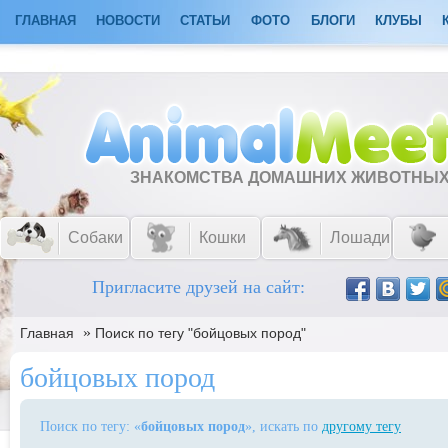
ГЛАВНАЯ
НОВОСТИ
СТАТЬИ
ФОТО
БЛОГИ
КЛУБЫ
ЗНАКОМСТВА ДОМАШНИХ ЖИВОТНЫ
Собаки
Кошки
Лошади
Пригласите друзей на сайт:
»
Главная
Поиск по тегу "бойцовых пород"
бойцовых пород
Поиск по тегу: «
бойцовых пород
», искать по
другому тегу