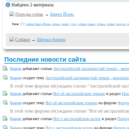
Найдено 2 материала
Породы собак
→
Бивер Йорк.
Теги:
щенок Бивер Йорка
,
щенок
,
щенку
,
уход
,
собаки умные
,
собаки
,
собака
,
породы
,
п
Собаки
→
Щенки бивера
Последние новости сайта
Барон
добавляет статью
Австралийский шелковистый терьер - мин
Барон
создает тему
Австралийский шелковистый терьер - миниатю
В этой теме форума обсуждаем статью "Австралийский шел
Барон
добавляет статью
Всё об австралийском терьере
в раздел
Пор
Барон
создает тему
Всё об австралийском терьере
на форуме
Форум
В этой теме форума обсуждаем статью "Всё об австралийск
Барон
добавляет статью
Всё о австралийском келпи
в раздел
Пород
Барон
создает тему
Всё о австралийском келпи
на форуме
Форум о