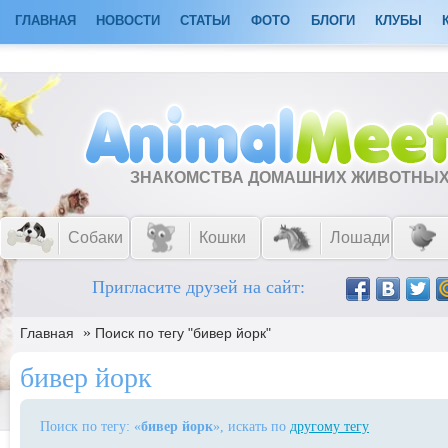
ГЛАВНАЯ
НОВОСТИ
СТАТЬИ
ФОТО
БЛОГИ
КЛУБЫ
ЗНАКОМСТВА ДОМАШНИХ ЖИВОТНЫ
Собаки
Кошки
Лошади
Пригласите друзей на сайт:
»
Главная
Поиск по тегу "бивер йорк"
бивер йорк
Поиск по тегу: «
бивер йорк
», искать по
другому тегу