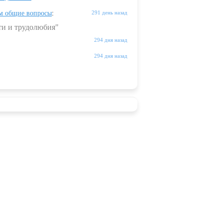
м общие вопросы
:
291 день назад
ти и трудолюбия"
294 дня назад
294 дня назад