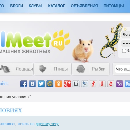
ТО
БЛОГИ
КЛУБЫ
КАТАЛОГ
ОБЪЯВЛЕНИЯ
ПИТОМЦЫ
З
ОМАШНИХ ЖИВОТНЫХ
Лошади
Птицы
Рыбки
айт:
машних условиях"
ловиях
словиях
», искать по
другому тегу