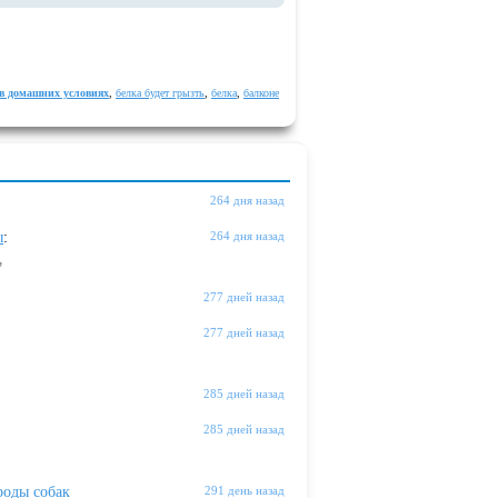
 в домашних условиях
,
белка будет грызть
,
белка
,
балконе
264 дня назад
ы
:
264 дня назад
"
277 дней назад
277 дней назад
285 дней назад
285 дней назад
оды собак
291 день назад