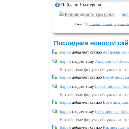
Найдено 1 материал
Разновидности грызунов
→
Бел
Теги:
условиях
,
условия
,
содержать б
Последние новости сай
Барон
добавляет статью
Австралийский
Барон
создает тему
Австралийский шел
В этой теме форума обсуждаем ст
Барон
добавляет статью
Всё об австрал
Барон
создает тему
Всё об австралийск
В этой теме форума обсуждаем ста
Барон
добавляет статью
Всё о австрал
Барон
создает тему
Всё о австралийск
В этой теме форума обсуждаем ста
Барон
добавляет статью
Как австралий