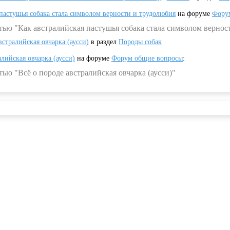
 пастушья собака стала символом верности и трудолюбия
на форуме
Фору
тью "Как австралийская пастушья собака стала символом вернос
встралийская овчарка (аусси)
в раздел
Породы собак
алийская овчарка (аусси)
на форуме
Форум общие вопросы
:
ью "Всё о породе австралийская овчарка (аусси)"