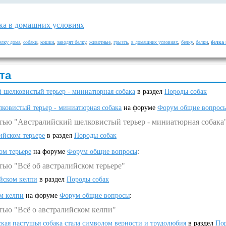
ка в домашних условиях
елку дома
,
собаки
,
кошки
,
заводят белку
,
животные
,
грызть
,
в домашних условиях
,
белку
,
белки
,
белка
та
 шелковистый терьер - миниатюрная собака
в раздел
Породы собак
ковистый терьер - миниатюрная собака
на форуме
Форум общие вопрос
атью "Австралийский шелковистый терьер - миниатюрная собака
ийском терьере
в раздел
Породы собак
ом терьере
на форуме
Форум общие вопросы
:
тью "Всё об австралийском терьере"
ийском келпи
в раздел
Породы собак
ом келпи
на форуме
Форум общие вопросы
:
тью "Всё о австралийском келпи"
ская пастушья собака стала символом верности и трудолюбия
в раздел
Пор