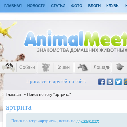
ГЛАВНАЯ
НОВОСТИ
СТАТЬИ
ФОТО
БЛОГИ
КЛУБЫ
ЗНАКОМСТВА ДОМАШНИХ ЖИВОТНЫ
Собаки
Кошки
Лошади
Пригласите друзей на сайт:
»
Главная
Поиск по тегу "артрита"
артрита
Поиск по тегу: «
артрита
», искать по
другому тегу