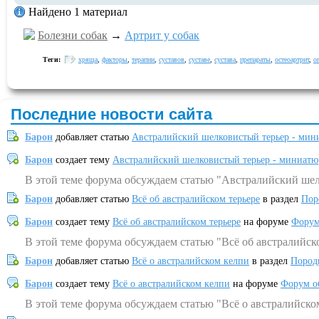
Найдено 1 материал
Болезни собак
→
Артрит у собак
Теги:
хряща
,
факторы
,
терапии
,
суставов
,
суставе
,
сустава
,
препараты
,
остеоартрит
,
о
Последние новости сайта
Барон
добавляет статью
Австралийский шелковистый терьер - мин
Барон
создает тему
Австралийский шелковистый терьер - миниатю
В этой теме форума обсуждаем статью "Австралийский шел
Барон
добавляет статью
Всё об австралийском терьере
в раздел
Пор
Барон
создает тему
Всё об австралийском терьере
на форуме
Форум
В этой теме форума обсуждаем статью "Всё об австралийск
Барон
добавляет статью
Всё о австралийском келпи
в раздел
Пород
Барон
создает тему
Всё о австралийском келпи
на форуме
Форум о
В этой теме форума обсуждаем статью "Всё о австралийско