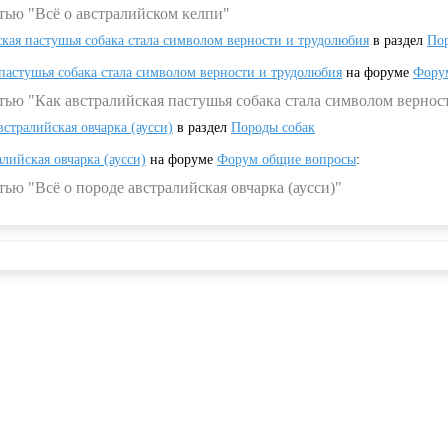
тью "Всё о австралийском келпи"
ская пастушья собака стала символом верности и трудолюбия
в раздел
Пор
 пастушья собака стала символом верности и трудолюбия
на форуме
Фору
тью "Как австралийская пастушья собака стала символом вернос
встралийская овчарка (аусси)
в раздел
Породы собак
алийская овчарка (аусси)
на форуме
Форум общие вопросы
:
ью "Всё о породе австралийская овчарка (аусси)"