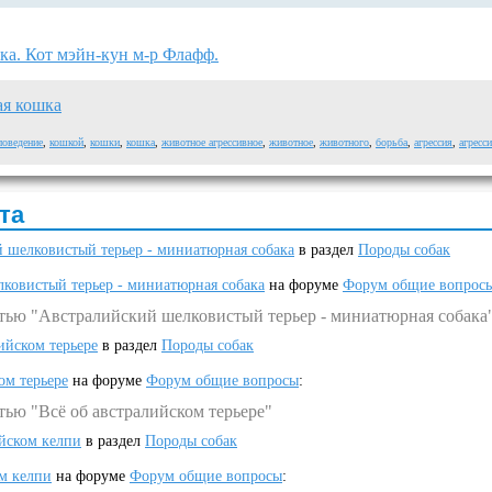
ка. Кот мэйн-кун м-р Флафф.
ая кошка
поведение
,
кошкой
,
кошки
,
кошка
,
животное агрессивное
,
животное
,
животного
,
борьба
,
агрессия
,
агресс
та
 шелковистый терьер - миниатюрная собака
в раздел
Породы собак
ковистый терьер - миниатюрная собака
на форуме
Форум общие вопрос
атью "Австралийский шелковистый терьер - миниатюрная собака
ийском терьере
в раздел
Породы собак
ом терьере
на форуме
Форум общие вопросы
:
тью "Всё об австралийском терьере"
ийском келпи
в раздел
Породы собак
ом келпи
на форуме
Форум общие вопросы
: