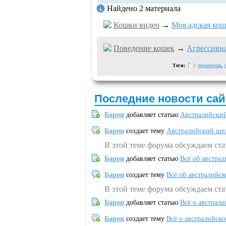
Найдено 2 материала
Кошки видео
→
Моя адская кош
Поведение кошек
→
Агрессивн
Теги:
территория
,
Последние новости сай
Барон
добавляет статью
Австралийский
Барон
создает тему
Австралийский шел
В этой теме форума обсуждаем ст
Барон
добавляет статью
Всё об австрал
Барон
создает тему
Всё об австралийск
В этой теме форума обсуждаем ста
Барон
добавляет статью
Всё о австрал
Барон
создает тему
Всё о австралийск