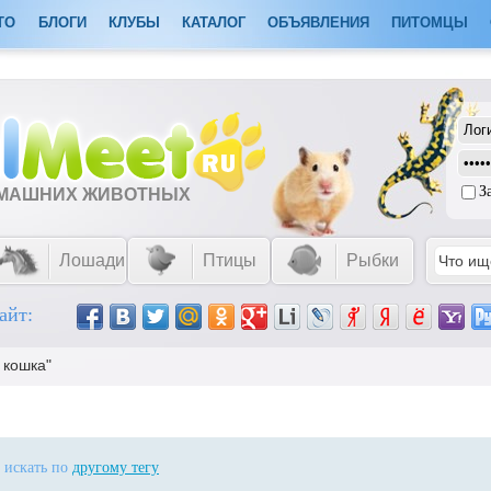
ТО
БЛОГИ
КЛУБЫ
КАТАЛОГ
ОБЪЯВЛЕНИЯ
ПИТОМЦЫ
З
ОМАШНИХ ЖИВОТНЫХ
Лошади
Птицы
Рыбки
айт:
 кошка"
, искать по
другому тегу