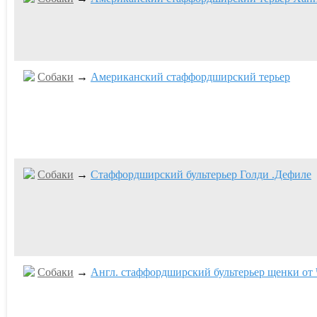
Собаки
→
Американский стаффордширский терьер
Собаки
→
Стаффордширский бультерьер Голди .Дефиле
Собаки
→
Англ. стаффордширский бультерьер щенки от