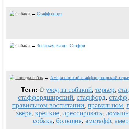
Собаки
→
Стафф спорт
Собаки
→
Зверская жизнь. Стаффи
Породы собак
→
Американский стаффордширский терье
Теги:
уход за собакой
,
терьер
,
ста
стаффордширский
,
стаффорд
,
стафф
правильном воспитании
,
правильном
,
зверя
,
крепкие
,
дрессировать
,
домашн
собака
,
большие
,
амстафф
,
амер