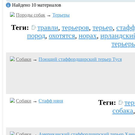
Найдено 10 материалов
Породы собак
→
Терьеры
Теги:
травли
,
терьеров
,
терьер
,
стаф
пород
,
охотятся
,
норах
,
ирландски
терьер
Собаки
→
Поющий стаффордширский терьер Туся
Собаки
→
Стафф няня
Теги:
тер
собака
Собаки
→
Американский стаффордширский терьер Хан