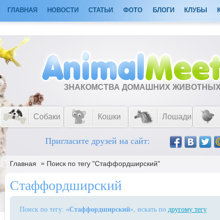
ГЛАВНАЯ
НОВОСТИ
СТАТЬИ
ФОТО
БЛОГИ
КЛУБЫ
ЗНАКОМСТВА ДОМАШНИХ ЖИВОТНЫ
Собаки
Кошки
Лошади
Пригласите друзей на сайт:
»
Главная
Поиск по тегу "Стаффордширский"
Стаффордширский
Поиск по тегу: «
Стаффордширский
», искать по
другому тегу