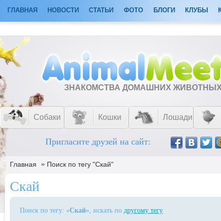
ГЛАВНАЯ
НОВОСТИ
СТАТЬИ
ФОТО
БЛОГИ
КЛУБЫ
ЗНАКОМСТВА ДОМАШНИХ ЖИВОТНЫ
Собаки
Кошки
Лошади
Пригласите друзей на сайт:
»
Главная
Поиск по тегу "Скай"
Скай
Поиск по тегу: «
Скай
», искать по
другому тегу