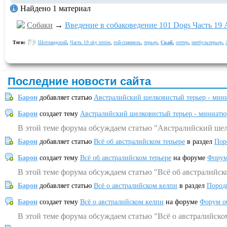
Найдено 1 материал
Собаки
→
Введение в собаковедение 101 Dogs Часть 19 A
Теги:
Шотландский
,
Часть 19 sky terrier
,
той-спаниель
,
терьер
,
Скай
,
сеттер
,
питбультерьер
,
Последние новости сайта
Барон
добавляет статью
Австралийский шелковистый терьер - мин
Барон
создает тему
Австралийский шелковистый терьер - миниатю
В этой теме форума обсуждаем статью "Австралийский шел
Барон
добавляет статью
Всё об австралийском терьере
в раздел
Пор
Барон
создает тему
Всё об австралийском терьере
на форуме
Форум
В этой теме форума обсуждаем статью "Всё об австралийск
Барон
добавляет статью
Всё о австралийском келпи
в раздел
Пород
Барон
создает тему
Всё о австралийском келпи
на форуме
Форум о
В этой теме форума обсуждаем статью "Всё о австралийско