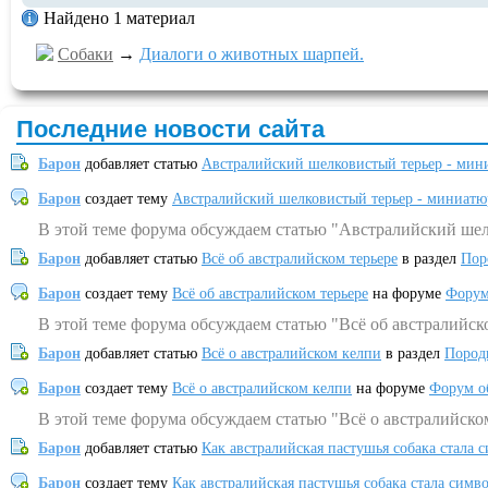
Найдено 1 материал
Собаки
→
Диалоги о животных шарпей.
Последние новости сайта
Барон
добавляет статью
Австралийский шелковистый терьер - мин
Барон
создает тему
Австралийский шелковистый терьер - миниатю
В этой теме форума обсуждаем статью "Австралийский шел
Барон
добавляет статью
Всё об австралийском терьере
в раздел
Пор
Барон
создает тему
Всё об австралийском терьере
на форуме
Форум
В этой теме форума обсуждаем статью "Всё об австралийск
Барон
добавляет статью
Всё о австралийском келпи
в раздел
Пород
Барон
создает тему
Всё о австралийском келпи
на форуме
Форум о
В этой теме форума обсуждаем статью "Всё о австралийско
Барон
добавляет статью
Как австралийская пастушья собака стала 
Барон
создает тему
Как австралийская пастушья собака стала симв