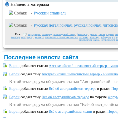
Найдено 2 материала
Собаки
→
Русский спаниель
Собаки
→
Русская пегая гончая, русская гончая, литовск
Теги:
ягдтерьеры
,
элкхаунд
,
шотландский сеттер
,
фоксхаунд
,
уиппет
,
таксы
,
слугги
,
си
пойнтер
,
оттерхаунд
,
маламут
,
литовская и эстонские гончая
,
легавые
,
лангхаар
,
лабрадор
,
курц
европейская лайка
,
жесткошерстны
Последние новости сайта
Барон
добавляет статью
Австралийский шелковистый терьер - мин
Барон
создает тему
Австралийский шелковистый терьер - миниатю
В этой теме форума обсуждаем статью "Австралийский шел
Барон
добавляет статью
Всё об австралийском терьере
в раздел
Пор
Барон
создает тему
Всё об австралийском терьере
на форуме
Форум
В этой теме форума обсуждаем статью "Всё об австралийск
Барон
добавляет статью
Всё о австралийском келпи
в раздел
Пород