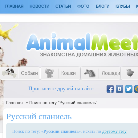
ГЛАВНАЯ
НОВОСТИ
СТАТЬИ
ФОТО
БЛОГИ
КЛУБЫ
ЗНАКОМСТВА ДОМАШНИХ ЖИВОТНЫ
Собаки
Кошки
Лошади
Пригласите друзей на сайт:
»
Главная
Поиск по тегу "Русский спаниель"
Русский спаниель
Поиск по тегу: «
Русский спаниель
», искать по
другому тегу