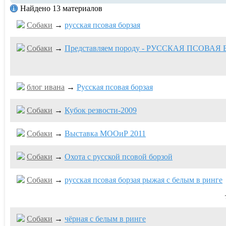
Найдено 13 материалов
Собаки
→
русская псовая борзая
Собаки
→
Представляем породу - РУССКАЯ ПСОВАЯ
блог ивaна
→
Русская псовая борзая
Собаки
→
Кубок резвости-2009
Собаки
→
Выставка МООиР 2011
Собаки
→
Охота с русской псовой борзой
Собаки
→
русская псовая борзая рыжая с белым в ринге
Собаки
→
чёрная с белым в ринге