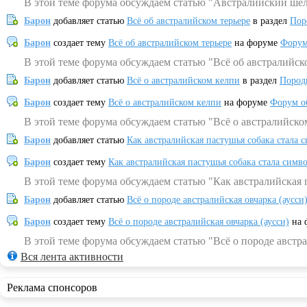
В этой теме форума обсуждаем статью "Австралийский шел
Барон
добавляет статью
Всё об австралийском терьере
в раздел
Пор
Барон
создает тему
Всё об австралийском терьере
на форуме
Форум
В этой теме форума обсуждаем статью "Всё об австралийск
Барон
добавляет статью
Всё о австралийском келпи
в раздел
Пород
Барон
создает тему
Всё о австралийском келпи
на форуме
Форум о
В этой теме форума обсуждаем статью "Всё о австралийско
Барон
добавляет статью
Как австралийская пастушья собака стала 
Барон
создает тему
Как австралийская пастушья собака стала симв
В этой теме форума обсуждаем статью "Как австралийская 
Барон
добавляет статью
Всё о породе австралийская овчарка (аусси
Барон
создает тему
Всё о породе австралийская овчарка (аусси)
на 
В этой теме форума обсуждаем статью "Всё о породе австра
Вся лента активности
Реклама спонсоров