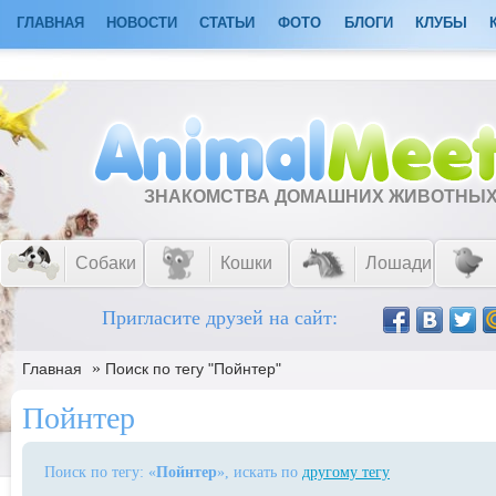
ГЛАВНАЯ
НОВОСТИ
СТАТЬИ
ФОТО
БЛОГИ
КЛУБЫ
ЗНАКОМСТВА ДОМАШНИХ ЖИВОТНЫ
Собаки
Кошки
Лошади
Пригласите друзей на сайт:
»
Главная
Поиск по тегу "Пойнтер"
Пойнтер
Поиск по тегу: «
Пойнтер
», искать по
другому тегу