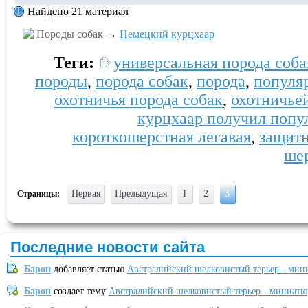
Найдено 21 материал
Породы собак
→
Немецкий курцхаар
Теги:
универсальная порода соба
породы
,
порода собак
,
порода
,
популя
охотничья порода собак
,
охотничье
курцхаар получил попу
короткошерстная легавая
,
защитн
ше
Первая
Предыдущая
1
2
3
Страницы:
Последние новости сайта
Барон
добавляет статью
Австралийский шелковистый терьер - мин
Барон
создает тему
Австралийский шелковистый терьер - миниатю