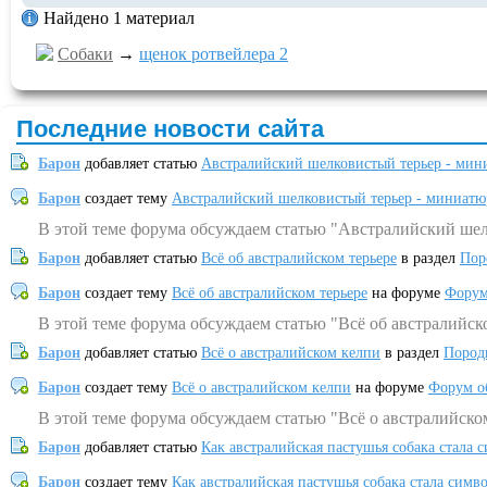
Найдено 1 материал
Собаки
→
щенок ротвейлера 2
Последние новости сайта
Барон
добавляет статью
Австралийский шелковистый терьер - мин
Барон
создает тему
Австралийский шелковистый терьер - миниатю
В этой теме форума обсуждаем статью "Австралийский шел
Барон
добавляет статью
Всё об австралийском терьере
в раздел
Пор
Барон
создает тему
Всё об австралийском терьере
на форуме
Форум
В этой теме форума обсуждаем статью "Всё об австралийск
Барон
добавляет статью
Всё о австралийском келпи
в раздел
Пород
Барон
создает тему
Всё о австралийском келпи
на форуме
Форум о
В этой теме форума обсуждаем статью "Всё о австралийско
Барон
добавляет статью
Как австралийская пастушья собака стала 
Барон
создает тему
Как австралийская пастушья собака стала симв