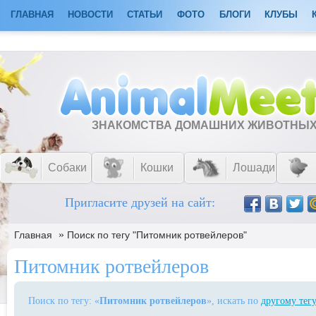
ГЛАВНАЯ
НОВОСТИ
СТАТЬИ
ФОТО
БЛОГИ
КЛУБЫ
ЗНАКОМСТВА ДОМАШНИХ ЖИВОТНЫ
Собаки
Кошки
Лошади
Пригласите друзей на сайт:
»
Главная
Поиск по тегу "Питомник ротвейлеров"
Питомник ротвейлеров
Поиск по тегу: «
Питомник ротвейлеров
», искать по
другому тег