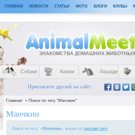
ГЛАВНАЯ
НОВОСТИ
СТАТЬИ
ФОТО
БЛОГИ
КЛУБЫ
ЗНАКОМСТВА ДОМАШНИХ ЖИВОТНЫ
Собаки
Кошки
Лошади
Пригласите друзей на сайт:
»
Главная
Поиск по тегу "Манчкин"
Манчкин
Поиск по тегу: «
Манчкин
», искать по
другому тегу