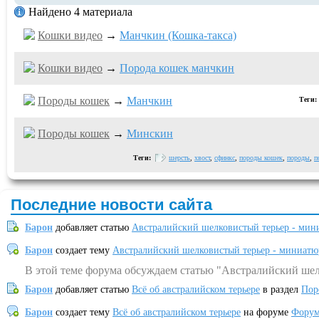
Найдено 4 материала
Кошки видео
→
Манчкин (Кошка-такса)
Кошки видео
→
Порода кошек манчкин
Породы кошек
→
Манчкин
Теги:
Породы кошек
→
Минскин
Теги:
шерсть
,
хвост
,
сфинкс
,
породы кошек
,
породы
,
п
Последние новости сайта
Барон
добавляет статью
Австралийский шелковистый терьер - мин
Барон
создает тему
Австралийский шелковистый терьер - миниатю
В этой теме форума обсуждаем статью "Австралийский шел
Барон
добавляет статью
Всё об австралийском терьере
в раздел
Пор
Барон
создает тему
Всё об австралийском терьере
на форуме
Форум