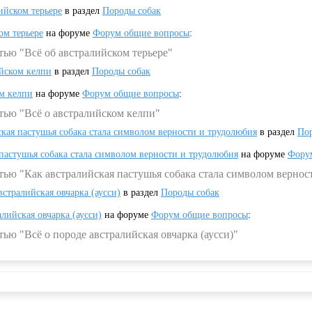
ийском терьере
в раздел
Породы собак
ом терьере
на форуме
Форум общие вопросы
:
тью "Всё об австралийском терьере"
ийском келпи
в раздел
Породы собак
ом келпи
на форуме
Форум общие вопросы
:
тью "Всё о австралийском келпи"
ская пастушья собака стала символом верности и трудолюбия
в раздел
Пор
 пастушья собака стала символом верности и трудолюбия
на форуме
Фору
тью "Как австралийская пастушья собака стала символом вернос
встралийская овчарка (аусси)
в раздел
Породы собак
алийская овчарка (аусси)
на форуме
Форум общие вопросы
:
ью "Всё о породе австралийская овчарка (аусси)"