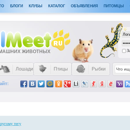
ТО
БЛОГИ
КЛУБЫ
КАТАЛОГ
ОБЪЯВЛЕНИЯ
ПИТОМЦЫ
З
ОМАШНИХ ЖИВОТНЫХ
Лошади
Птицы
Рыбки
айт:
другому тегу