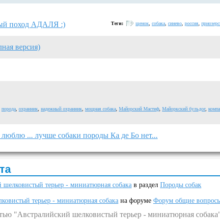
ый поход АДАЛЯ :)
Теги:
щенок
,
собака
,
синево
,
россия
,
приозерс
ная версия)
,
порода
,
охранник
,
надежный охранник
,
мощная собака
,
Майорский Мастиф
,
Майоркский бульдог
,
комп
юблю ... лучше собаки породы Ка де Бо нет...
та
 шелковистый терьер - миниатюрная собака
в раздел
Породы собак
ковистый терьер - миниатюрная собака
на форуме
Форум общие вопрос
атью "Австралийский шелковистый терьер - миниатюрная собака