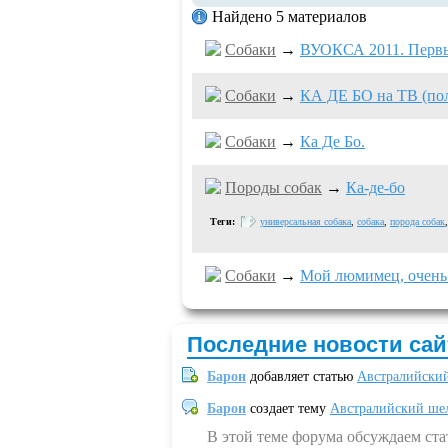
Найдено 5 материалов
Собаки
→
ВУОКСА 2011. Перв
Собаки
→
КА ДЕ БО на ТВ (пол
Собаки
→
Ка Де Бо.
Породы собак
→
Ка-де-бо
Теги:
универсальная собака
,
собака
,
порода собак
Собаки
→
Мой люмимец, очень л
Последние новости сай
Барон
добавляет статью
Австралийский
Барон
создает тему
Австралийский шел
В этой теме форума обсуждаем ст