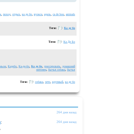
к
,
поход
,
отдых
,
ка де бо
,
вуокса
,
адаль
,
ca de bou
,
animals
Теги:
Ка де бо
Теги:
Ка Де Бо
аньон
,
Кадебо
,
Ка-де-бо
,
Ка де бо
,
дрессировать
,
домашний
питомец
,
бычья собака
,
бычья
Теги:
собака
,
лето
,
крупный
,
ка де бо
264 дня назад
ы
:
264 дня назад
"