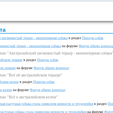
та
 шелковистый терьер - миниатюрная собака
в раздел
Породы собак
ковистый терьер - миниатюрная собака
на форуме
Форум общие вопрос
атью "Австралийский шелковистый терьер - миниатюрная собака
ийском терьере
в раздел
Породы собак
ом терьере
на форуме
Форум общие вопросы
:
тью "Всё об австралийском терьере"
ийском келпи
в раздел
Породы собак
ом келпи
на форуме
Форум общие вопросы
:
тью "Всё о австралийском келпи"
ская пастушья собака стала символом верности и трудолюбия
в раздел
Пор
 пастушья собака стала символом верности и трудолюбия
на форуме
Фору