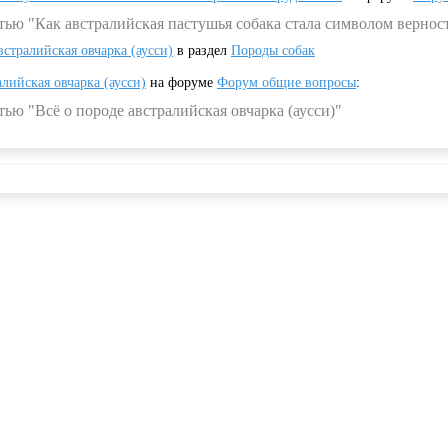
тью "Как австралийская пастушья собака стала символом вернос
встралийская овчарка (аусси)
в раздел
Породы собак
алийская овчарка (аусси)
на форуме
Форум общие вопросы
:
ью "Всё о породе австралийская овчарка (аусси)"