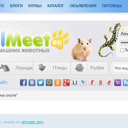
ТО
БЛОГИ
КЛУБЫ
КАТАЛОГ
ОБЪЯВЛЕНИЯ
ПИТОМЦЫ
З
ОМАШНИХ ЖИВОТНЫХ
Лошади
Птицы
Рыбки
айт:
на охоте"
», искать по
другому тегу