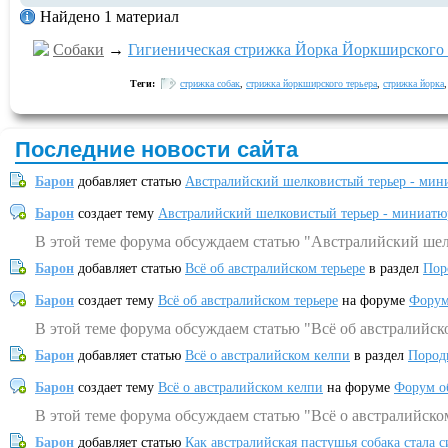
Найдено 1 материал
Собаки
→
Гигиеническая стрижка Йорка Йоркширского 
Теги:
стрижка собак
,
стрижка йоркширского терьера
,
стрижка йорка
Последние новости сайта
Барон
добавляет статью
Австралийский шелковистый терьер - мин
Барон
создает тему
Австралийский шелковистый терьер - миниатю
В этой теме форума обсуждаем статью "Австралийский шел
Барон
добавляет статью
Всё об австралийском терьере
в раздел
Пор
Барон
создает тему
Всё об австралийском терьере
на форуме
Форум
В этой теме форума обсуждаем статью "Всё об австралийск
Барон
добавляет статью
Всё о австралийском келпи
в раздел
Пород
Барон
создает тему
Всё о австралийском келпи
на форуме
Форум о
В этой теме форума обсуждаем статью "Всё о австралийско
Барон
добавляет статью
Как австралийская пастушья собака стала 