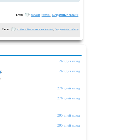
Теги:
собаки
,
напали
,
Бездомные собаки
Теги:
собаки без шанса на жизнь
,
бездомные собаки
263 дня назад
ы
:
263 дня назад
"
276 дней назад
276 дней назад
285 дней назад
285 дней назад