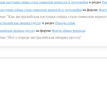
ская пастушья собака стала символом верности и трудолюбия
в раздел
Пор
 пастушья собака стала символом верности и трудолюбия
на форуме
Фору
тью "Как австралийская пастушья собака стала символом вернос
встралийская овчарка (аусси)
в раздел
Породы собак
алийская овчарка (аусси)
на форуме
Форум общие вопросы
:
ью "Всё о породе австралийская овчарка (аусси)"