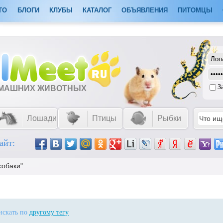
ТО
БЛОГИ
КЛУБЫ
КАТАЛОГ
ОБЪЯВЛЕНИЯ
ПИТОМЦЫ
З
ОМАШНИХ ЖИВОТНЫХ
Лошади
Птицы
Рыбки
айт:
собаки"
 искать по
другому тегу