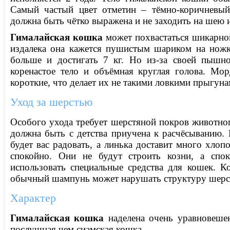
Самый частый цвет отметин – тёмно-коричневый
должна быть чётко выражена и не заходить на шею и
Гималайская кошка
может похвастаться шикарной
издалека она кажется пушистым шариком на ножк
больше и достигать 7 кг. Но из-за своей пышн
коренастое тело и объёмная круглая голова. Мо
короткие, что делает их не такими ловкими прыгуна
Уход за шерстью
Особого ухода требует шерстяной покров животног
должна быть с детства приучена к расчёсыванию. 
будет вас радовать, а линька доставит много хлоп
спокойно. Они не будут строить козни, а спо
использовать специальные средства для кошек. К
обычный шампунь может нарушать структуру шерст
Характер
Гималайская кошка
наделена очень уравновеше
послушная чем сиамская кошка.