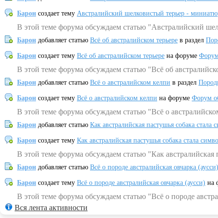
Барон
создает тему
Австралийский шелковистый терьер - миниатю
В этой теме форума обсуждаем статью "Австралийский шел
Барон
добавляет статью
Всё об австралийском терьере
в раздел
Пор
Барон
создает тему
Всё об австралийском терьере
на форуме
Форум
В этой теме форума обсуждаем статью "Всё об австралийск
Барон
добавляет статью
Всё о австралийском келпи
в раздел
Пород
Барон
создает тему
Всё о австралийском келпи
на форуме
Форум о
В этой теме форума обсуждаем статью "Всё о австралийско
Барон
добавляет статью
Как австралийская пастушья собака стала 
Барон
создает тему
Как австралийская пастушья собака стала симв
В этой теме форума обсуждаем статью "Как австралийская 
Барон
добавляет статью
Всё о породе австралийская овчарка (аусси
Барон
создает тему
Всё о породе австралийская овчарка (аусси)
на 
В этой теме форума обсуждаем статью "Всё о породе австра
Вся лента активности