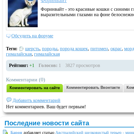
Форинвайт
Форинвайт - это красивые кошки с синими гл
выразительными глазами на фоне белоснежно
Обсудить на форуме
Теги:
шерсть
,
породы
,
порода кошек
,
питомец
,
окрас
,
морд
гималайская
,
гималайская
Рейтинг:
+1
Голосов:
1
3827 просмотров
Комментарии (0)
Комментировать Вконтакте
Ком
Комментировать на сайте
Добавить комментарий
Нет комментариев. Ваш будет первым!
Последние новости сайта
Барон
добавляет статью
Австралийский шелковистый терьер - мин