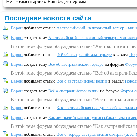
Нет комментариев. Ваш будет первым!
Последние новости сайта
Барон
добавляет статью
Австралийский шелковистый терьер - мин
Барон
создает тему
Австралийский шелковистый терьер - миниатю
В этой теме форума обсуждаем статью "Австралийский шел
Барон
добавляет статью
Всё об австралийском терьере
в раздел
Пор
Барон
создает тему
Всё об австралийском терьере
на форуме
Форум
В этой теме форума обсуждаем статью "Всё об австралийск
Барон
добавляет статью
Всё о австралийском келпи
в раздел
Пород
Барон
создает тему
Всё о австралийском келпи
на форуме
Форум о
В этой теме форума обсуждаем статью "Всё о австралийско
Барон
добавляет статью
Как австралийская пастушья собака стала 
Барон
создает тему
Как австралийская пастушья собака стала симв
В этой теме форума обсуждаем статью "Как австралийская 
Барон
добавляет статью
Всё о породе австралийская овчарка (аусси