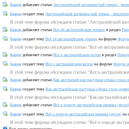
Барон
добавляет статью
Австралийский шелковистый терьер - мин
Барон
создает тему
Австралийский шелковистый терьер - миниатю
В этой теме форума обсуждаем статью "Австралийский шел
Барон
добавляет статью
Всё об австралийском терьере
в раздел
Пор
Барон
создает тему
Всё об австралийском терьере
на форуме
Форум
В этой теме форума обсуждаем статью "Всё об австралийск
Барон
добавляет статью
Всё о австралийском келпи
в раздел
Пород
Барон
создает тему
Всё о австралийском келпи
на форуме
Форум о
В этой теме форума обсуждаем статью "Всё о австралийско
Барон
добавляет статью
Как австралийская пастушья собака стала 
Барон
создает тему
Как австралийская пастушья собака стала симв
В этой теме форума обсуждаем статью "Как австралийская 
Барон
добавляет статью
Всё о породе австралийская овчарка (аусси
Барон
создает тему
Всё о породе австралийская овчарка (аусси)
на 
В этой теме форума обсуждаем статью "Всё о породе австра
Вся лента активности