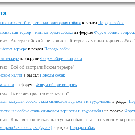
та
 шелковистый терьер - миниатюрная собака
в раздел
Породы собак
ковистый терьер - миниатюрная собака
на форуме
Форум общие вопрос
атью "Австралийский шелковистый терьер - миниатюрная собака
ийском терьере
в раздел
Породы собак
ом терьере
на форуме
Форум общие вопросы
:
тью "Всё об австралийском терьере"
ийском келпи
в раздел
Породы собак
ом келпи
на форуме
Форум общие вопросы
:
тью "Всё о австралийском келпи"
ская пастушья собака стала символом верности и трудолюбия
в раздел
Пор
 пастушья собака стала символом верности и трудолюбия
на форуме
Фору
тью "Как австралийская пастушья собака стала символом вернос
встралийская овчарка (аусси)
в раздел
Породы собак