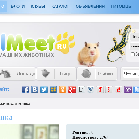
ТО
БЛОГИ
КЛУБЫ
КАТАЛОГ
ОБЪЯВЛЕНИЯ
ПИТОМЦЫ
З
ОМАШНИХ ЖИВОТНЫХ
Лошади
Птицы
Рыбки
айт:
ссинская кошка
ошка
Рейтинг:
0
Просмотров:
2767