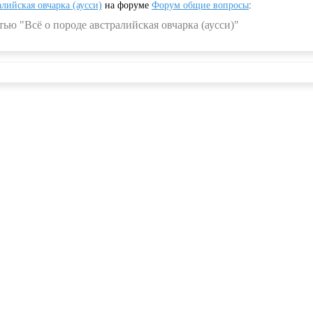
алийская овчарка (аусси)
на форуме
Форум общие вопросы
:
ью "Всё о породе австралийская овчарка (аусси)"