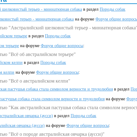
 шелковистый терьер - миниатюрная собака
в раздел
Породы собак
ковистый терьер - миниатюрная собака
на форуме
Форум общие вопрос
атью "Австралийский шелковистый терьер - миниатюрная собака
ийском терьере
в раздел
Породы собак
ом терьере
на форуме
Форум общие вопросы
:
тью "Всё об австралийском терьере"
ийском келпи
в раздел
Породы собак
ом келпи
на форуме
Форум общие вопросы
:
тью "Всё о австралийском келпи"
ская пастушья собака стала символом верности и трудолюбия
в раздел
Пор
 пастушья собака стала символом верности и трудолюбия
на форуме
Фору
тью "Как австралийская пастушья собака стала символом вернос
встралийская овчарка (аусси)
в раздел
Породы собак
алийская овчарка (аусси)
на форуме
Форум общие вопросы
:
ью "Всё о породе австралийская овчарка (аусси)"