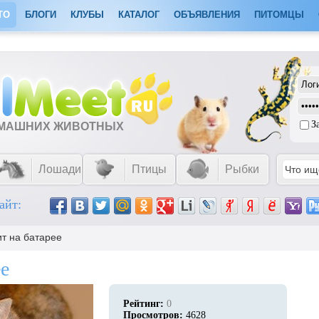
ТО
БЛОГИ
КЛУБЫ
КАТАЛОГ
ОБЪЯВЛЕНИЯ
ПИТОМЦЫ
З
ОМАШНИХ ЖИВОТНЫХ
Лошади
Птицы
Рыбки
айт:
ит на батарее
ее
Рейтинг:
0
Просмотров:
4628