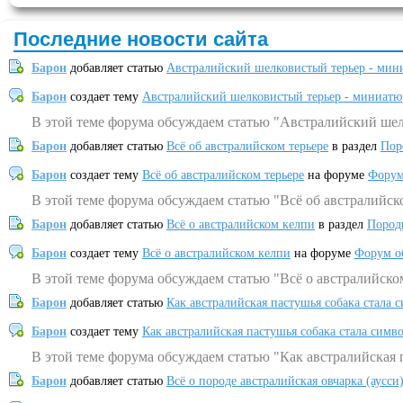
Последние новости сайта
Барон
добавляет статью
Австралийский шелковистый терьер - мин
Барон
создает тему
Австралийский шелковистый терьер - миниатю
В этой теме форума обсуждаем статью "Австралийский шел
Барон
добавляет статью
Всё об австралийском терьере
в раздел
Пор
Барон
создает тему
Всё об австралийском терьере
на форуме
Форум
В этой теме форума обсуждаем статью "Всё об австралийск
Барон
добавляет статью
Всё о австралийском келпи
в раздел
Пород
Барон
создает тему
Всё о австралийском келпи
на форуме
Форум о
В этой теме форума обсуждаем статью "Всё о австралийско
Барон
добавляет статью
Как австралийская пастушья собака стала 
Барон
создает тему
Как австралийская пастушья собака стала симв
В этой теме форума обсуждаем статью "Как австралийская 
Барон
добавляет статью
Всё о породе австралийская овчарка (аусси