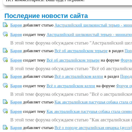
Последние новости сайта
Барон
добавляет статью
Австралийский шелковистый терьер - мин
Барон
создает тему
Австралийский шелковистый терьер - миниатю
В этой теме форума обсуждаем статью "Австралийский шел
Барон
добавляет статью
Всё об австралийском терьере
в раздел
Пор
Барон
создает тему
Всё об австралийском терьере
на форуме
Форум
В этой теме форума обсуждаем статью "Всё об австралийск
Барон
добавляет статью
Всё о австралийском келпи
в раздел
Пород
Барон
создает тему
Всё о австралийском келпи
на форуме
Форум о
В этой теме форума обсуждаем статью "Всё о австралийско
Барон
добавляет статью
Как австралийская пастушья собака стала 
Барон
создает тему
Как австралийская пастушья собака стала симв
В этой теме форума обсуждаем статью "Как австралийская 
Барон
добавляет статью
Всё о породе австралийская овчарка (аусси