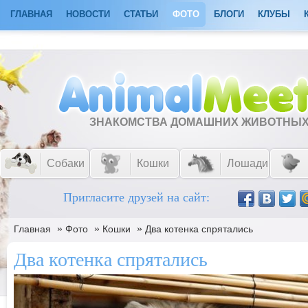
ГЛАВНАЯ
НОВОСТИ
СТАТЬИ
ФОТО
БЛОГИ
КЛУБЫ
ЗНАКОМСТВА ДОМАШНИХ ЖИВОТНЫ
Собаки
Кошки
Лошади
Пригласите друзей на сайт:
»
»
»
Главная
Фото
Кошки
Два котенка спрятались
Два котенка спрятались