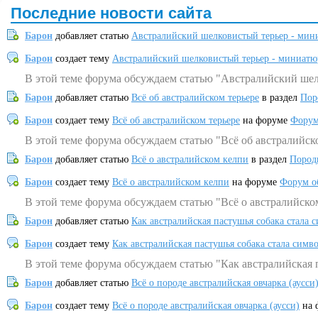
Последние новости сайта
Барон
добавляет статью
Австралийский шелковистый терьер - мин
Барон
создает тему
Австралийский шелковистый терьер - миниатю
В этой теме форума обсуждаем статью "Австралийский шел
Барон
добавляет статью
Всё об австралийском терьере
в раздел
Пор
Барон
создает тему
Всё об австралийском терьере
на форуме
Форум
В этой теме форума обсуждаем статью "Всё об австралийск
Барон
добавляет статью
Всё о австралийском келпи
в раздел
Пород
Барон
создает тему
Всё о австралийском келпи
на форуме
Форум о
В этой теме форума обсуждаем статью "Всё о австралийско
Барон
добавляет статью
Как австралийская пастушья собака стала 
Барон
создает тему
Как австралийская пастушья собака стала симв
В этой теме форума обсуждаем статью "Как австралийская 
Барон
добавляет статью
Всё о породе австралийская овчарка (аусси
Барон
создает тему
Всё о породе австралийская овчарка (аусси)
на 