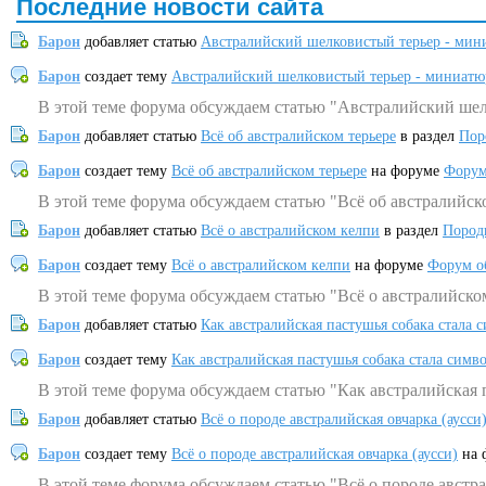
Последние новости сайта
Барон
добавляет статью
Австралийский шелковистый терьер - мин
Барон
создает тему
Австралийский шелковистый терьер - миниатю
В этой теме форума обсуждаем статью "Австралийский шел
Барон
добавляет статью
Всё об австралийском терьере
в раздел
Пор
Барон
создает тему
Всё об австралийском терьере
на форуме
Форум
В этой теме форума обсуждаем статью "Всё об австралийск
Барон
добавляет статью
Всё о австралийском келпи
в раздел
Пород
Барон
создает тему
Всё о австралийском келпи
на форуме
Форум о
В этой теме форума обсуждаем статью "Всё о австралийско
Барон
добавляет статью
Как австралийская пастушья собака стала 
Барон
создает тему
Как австралийская пастушья собака стала симв
В этой теме форума обсуждаем статью "Как австралийская 
Барон
добавляет статью
Всё о породе австралийская овчарка (аусси
Барон
создает тему
Всё о породе австралийская овчарка (аусси)
на 
В этой теме форума обсуждаем статью "Всё о породе австра