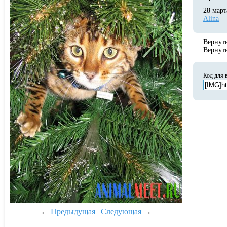
28 март
Alina
Вернут
Вернут
Код для 
←
Предыдущая
|
Следующая
→