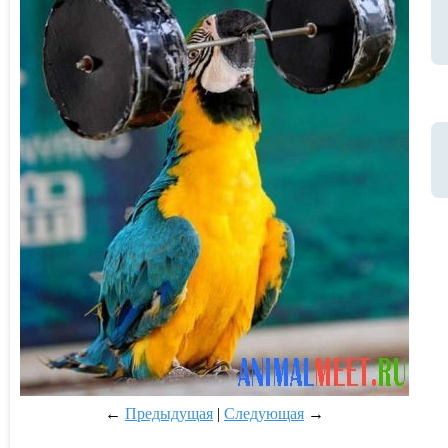
←
Предыдущая
|
Следующая
→