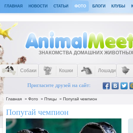
ГЛАВНАЯ
НОВОСТИ
СТАТЬИ
ФОТО
БЛОГИ
КЛУБЫ
ЗНАКОМСТВА ДОМАШНИХ ЖИВОТНЫ
Собаки
Кошки
Лошади
Пригласите друзей на сайт:
»
»
»
Главная
Фото
Птицы
Попугай чемпион
Попугай чемпион