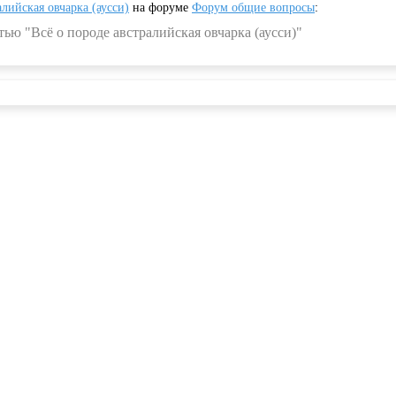
алийская овчарка (аусси)
на форуме
Форум общие вопросы
:
ью "Всё о породе австралийская овчарка (аусси)"