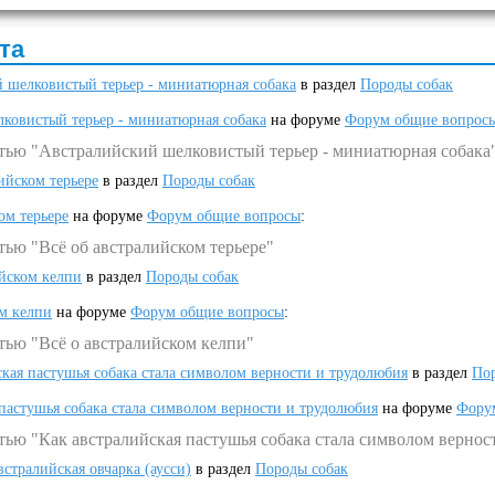
та
 шелковистый терьер - миниатюрная собака
в раздел
Породы собак
ковистый терьер - миниатюрная собака
на форуме
Форум общие вопрос
атью "Австралийский шелковистый терьер - миниатюрная собака
ийском терьере
в раздел
Породы собак
ом терьере
на форуме
Форум общие вопросы
:
тью "Всё об австралийском терьере"
ийском келпи
в раздел
Породы собак
ом келпи
на форуме
Форум общие вопросы
:
тью "Всё о австралийском келпи"
ская пастушья собака стала символом верности и трудолюбия
в раздел
Пор
 пастушья собака стала символом верности и трудолюбия
на форуме
Фору
тью "Как австралийская пастушья собака стала символом вернос
встралийская овчарка (аусси)
в раздел
Породы собак