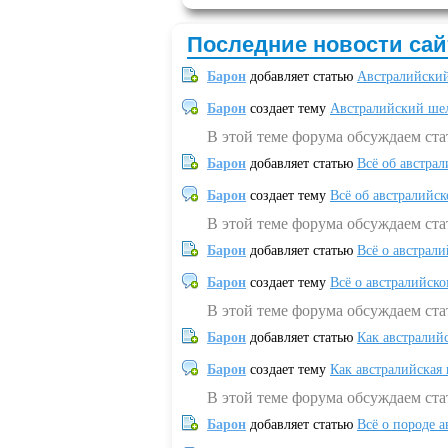
Последние новости сай
Барон
добавляет статью
Австралийский
Барон
создает тему
Австралийский шел
В этой теме форума обсуждаем ст
Барон
добавляет статью
Всё об австрал
Барон
создает тему
Всё об австралийск
В этой теме форума обсуждаем ста
Барон
добавляет статью
Всё о австрал
Барон
создает тему
Всё о австралийск
В этой теме форума обсуждаем ста
Барон
добавляет статью
Как австралий
Барон
создает тему
Как австралийская
В этой теме форума обсуждаем ста
Барон
добавляет статью
Всё о породе а