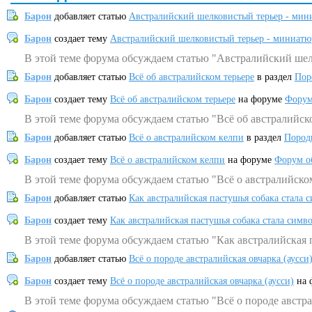
Барон
добавляет статью
Австралийский шелковистый терьер - мин
Барон
создает тему
Австралийский шелковистый терьер - миниатю
В этой теме форума обсуждаем статью "Австралийский шел
Барон
добавляет статью
Всё об австралийском терьере
в раздел
Пор
Барон
создает тему
Всё об австралийском терьере
на форуме
Форум
В этой теме форума обсуждаем статью "Всё об австралийск
Барон
добавляет статью
Всё о австралийском келпи
в раздел
Пород
Барон
создает тему
Всё о австралийском келпи
на форуме
Форум о
В этой теме форума обсуждаем статью "Всё о австралийско
Барон
добавляет статью
Как австралийская пастушья собака стала 
Барон
создает тему
Как австралийская пастушья собака стала симв
В этой теме форума обсуждаем статью "Как австралийская 
Барон
добавляет статью
Всё о породе австралийская овчарка (аусси
Барон
создает тему
Всё о породе австралийская овчарка (аусси)
на 
В этой теме форума обсуждаем статью "Всё о породе австра