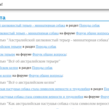
м!
та
 шелковистый терьер - миниатюрная собака
в раздел
Породы собак
ковистый терьер - миниатюрная собака
на форуме
Форум общие вопрос
атью "Австралийский шелковистый терьер - миниатюрная собака
ийском терьере
в раздел
Породы собак
ом терьере
на форуме
Форум общие вопросы
:
тью "Всё об австралийском терьере"
ийском келпи
в раздел
Породы собак
ом келпи
на форуме
Форум общие вопросы
:
тью "Всё о австралийском келпи"
ская пастушья собака стала символом верности и трудолюбия
в раздел
Пор
 пастушья собака стала символом верности и трудолюбия
на форуме
Фору
тью "Как австралийская пастушья собака стала символом вернос