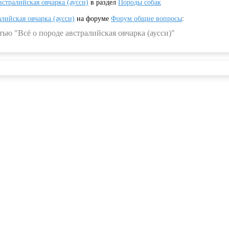
встралийская овчарка (аусси)
в раздел
Породы собак
алийская овчарка (аусси)
на форуме
Форум общие вопросы
:
ью "Всё о породе австралийская овчарка (аусси)"