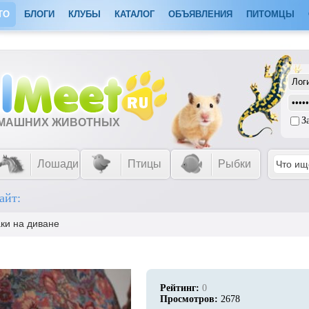
ТО
БЛОГИ
КЛУБЫ
КАТАЛОГ
ОБЪЯВЛЕНИЯ
ПИТОМЦЫ
З
ОМАШНИХ ЖИВОТНЫХ
Лошади
Птицы
Рыбки
айт:
ки на диване
Рейтинг:
0
Просмотров:
2678