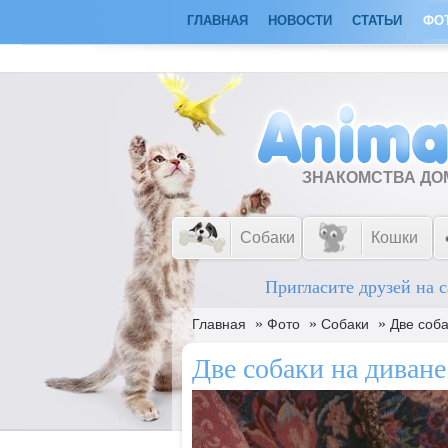
ГЛАВНАЯ
НОВОСТИ
СТАТЬИ
ФО
ЗНАКОМСТВА Д
Собаки
Кошки
Пригласите друзей на с
»
»
»
Главная
Фото
Собаки
Две соба
Две собаки на диване