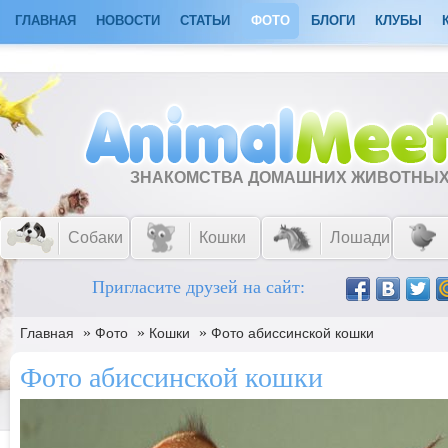
ГЛАВНАЯ
НОВОСТИ
СТАТЬИ
ФОТО
БЛОГИ
КЛУБЫ
ЗНАКОМСТВА ДОМАШНИХ ЖИВОТНЫ
Собаки
Кошки
Лошади
Пригласите друзей на сайт:
»
»
»
Главная
Фото
Кошки
Фото абиссинской кошки
Фото абиссинской кошки