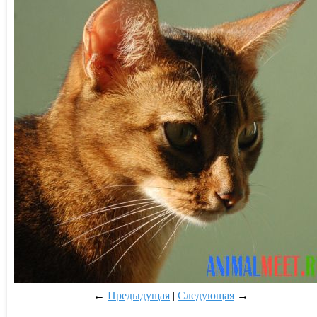
←
Предыдущая
|
Следующая
→