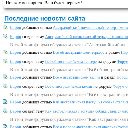
Нет комментариев. Ваш будет первым!
Последние новости сайта
Барон
добавляет статью
Австралийский шелковистый терьер - мин
Барон
создает тему
Австралийский шелковистый терьер - миниатю
В этой теме форума обсуждаем статью "Австралийский шел
Барон
добавляет статью
Всё об австралийском терьере
в раздел
Пор
Барон
создает тему
Всё об австралийском терьере
на форуме
Форум
В этой теме форума обсуждаем статью "Всё об австралийск
Барон
добавляет статью
Всё о австралийском келпи
в раздел
Пород
Барон
создает тему
Всё о австралийском келпи
на форуме
Форум о
В этой теме форума обсуждаем статью "Всё о австралийско
Барон
добавляет статью
Как австралийская пастушья собака стала 
Барон
создает тему
Как австралийская пастушья собака стала симв
В этой теме форума обсуждаем статью "Как австралийская 
Барон
добавляет статью
Всё о породе австралийская овчарка (аусси