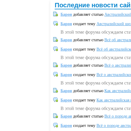
Последние новости сай
Барон
добавляет статью
Австралийский
Барон
создает тему
Австралийский шел
В этой теме форума обсуждаем ст
Барон
добавляет статью
Всё об австрал
Барон
создает тему
Всё об австралийск
В этой теме форума обсуждаем ста
Барон
добавляет статью
Всё о австрал
Барон
создает тему
Всё о австралийск
В этой теме форума обсуждаем ста
Барон
добавляет статью
Как австралий
Барон
создает тему
Как австралийская
В этой теме форума обсуждаем ста
Барон
добавляет статью
Всё о породе а
Барон
создает тему
Всё о породе австр