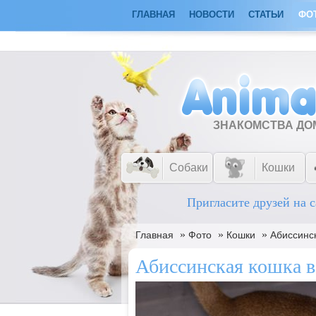
ГЛАВНАЯ
НОВОСТИ
СТАТЬИ
ФО
ЗНАКОМСТВА Д
Собаки
Кошки
Пригласите друзей на с
»
»
»
Главная
Фото
Кошки
Абиссинск
Абиссинская кошка в