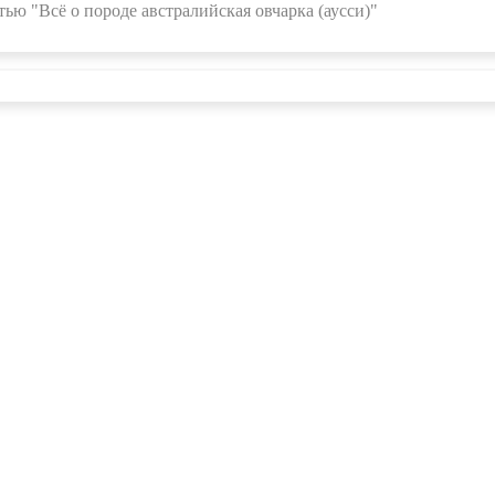
ью "Всё о породе австралийская овчарка (аусси)"
О проекте